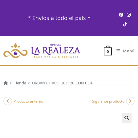
Ir
al
* Envíos a todo el país *
contenido
Menú
0
>
Tienda
>
URBAN CHAOS UC112C CON CLIP
Producto anterior
Siguiente producto