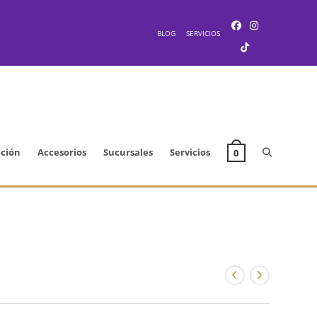
BLOG
SERVICIOS
Alternar
cción
Accesorios
Sucursales
Servicios
0
búsqueda
de
la