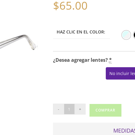
$
65.00
HAZ CLIC EN EL COLOR:
¿Desea agregar lentes?
*
No incluir l
US
-
+
COMPRAR
112
cantidad
MEDIDAS