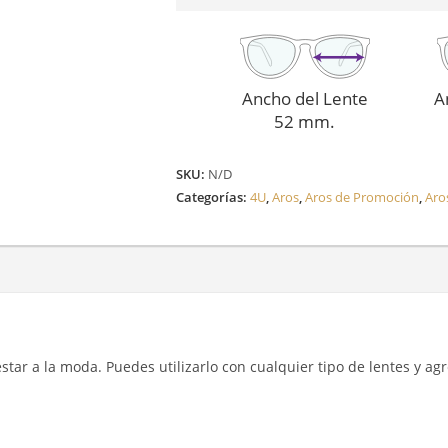
Ancho del Lente
A
52 mm.
SKU:
N/D
Categorías:
4U
,
Aros
,
Aros de Promoción
,
Aro
y estar a la moda. Puedes utilizarlo con cualquier tipo de lentes y a