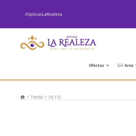
Ir
al
/OpticasLaRealeza
contenido
Ofertas
Aros
>
Tienda
>
US 112