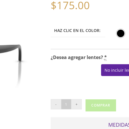
$
175.00
HAZ CLIC EN EL COLOR:
¿Desea agregar lentes?
*
No incluir l
VOGUE
-
+
COMPRAR
2034
cantidad
MEDIDAS