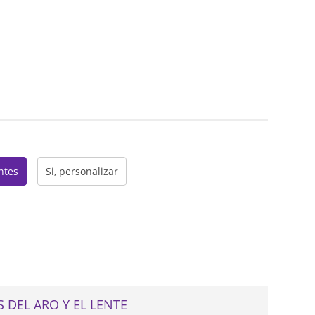
web
entes
Si, personalizar
 DEL ARO Y EL LENTE