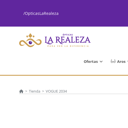
Ir
al
/OpticasLaRealeza
contenido
Ofertas
Aros
>
Tienda
>
VOGUE 2034