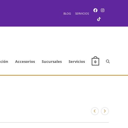
BLOG
SERVICIOS
Alternar
cción
Accesorios
Sucursales
Servicios
0
búsqueda
de
la