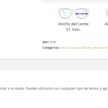
Ancho del Lente
A
51 mm.
SKU:
N/D
Categorías:
Aros
,
Aros para Mujer
,
Aros para 
y estar a la moda. Puedes utilizarlo con cualquier tipo de lentes y a