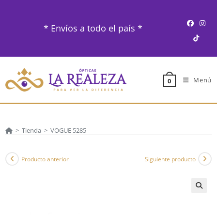
Ir
al
* Envíos a todo el país *
contenido
Menú
0
>
Tienda
>
VOGUE 5285
Producto anterior
Siguiente producto