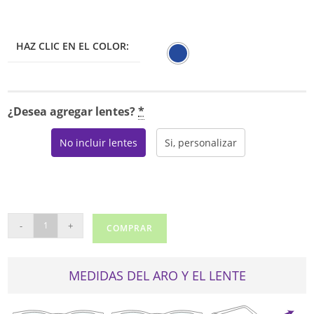
HAZ CLIC EN EL COLOR:
¿Desea agregar lentes?
*
No incluir lentes
Si, personalizar
VOGUE
-
+
COMPRAR
5285
cantidad
MEDIDAS DEL ARO Y EL LENTE