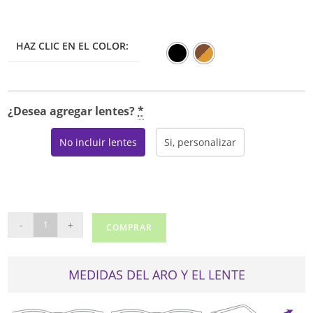
HAZ CLIC EN EL COLOR:
¿Desea agregar lentes?
*
No incluir lentes
Si, personalizar
VOGUE
-
+
COMPRAR
5632-
B
cantidad
MEDIDAS DEL ARO Y EL LENTE