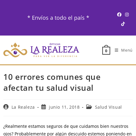
Ir
al
* Envíos a todo el país *
contenido
Menú
0
10 errores comunes que
afectan tu salud visual
Autor
Publicación
Categoría
La Realeza
junio 11, 2018
Salud Visual
de
de
de
la
la
la
entrada:
entrada:
entrada:
¿Realmente estamos seguros de que cuidamos bien nuestros
ojos? Probablemente por algún descuido estemos poniendo en