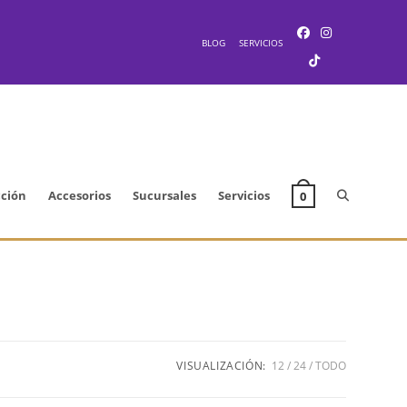
BLOG
SERVICIOS
Alternar
cción
Accesorios
Sucursales
Servicios
0
búsqueda
de
VISUALIZACIÓN:
12
24
TODO
la