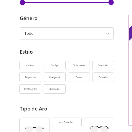
Género
Todo
Estilo
Aviador
Cat Eye
Clubmaster
Cuadrado
Deportivo
Hexagonal
Otros
Ovalado
Rectangular
Redondo
Tipo de Aro
Aro Completo