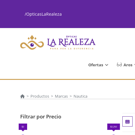
Ir
al
/OpticasLaRealeza
contenido
Ofertas
Aros
>
Productos
>
Marcas
>
Nautica
Filtrar por Precio
$2
$2,250