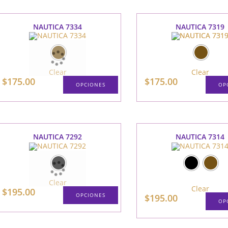
múltiples
variantes.
Las
opciones
NAUTICA 7334
NAUTICA 7319
se
pueden
elegir
en
la
página
Clear
Clear
de
$
175.00
$
175.00
producto
OPCIONES
OP
Este
producto
tiene
múltiples
variantes.
Las
NAUTICA 7292
NAUTICA 7314
opciones
se
pueden
elegir
en
la
página
Clear
Clear
de
$
195.00
OPCIONES
producto
$
195.00
OP
Este
producto
tiene