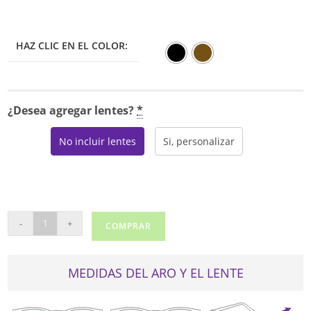
HAZ CLIC EN EL COLOR:
¿Desea agregar lentes?
*
No incluir lentes
Si, personalizar
NAUTICA
-
+
COMPRAR
7314
cantidad
MEDIDAS DEL ARO Y EL LENTE