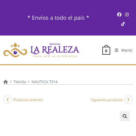
Ir
al
* Envíos a todo el país *
contenido
Menú
0
>
Tienda
>
NAUTICA 7314
Producto anterior
Siguiente producto