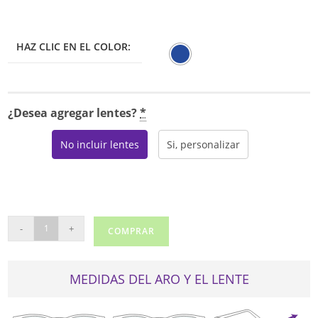
HAZ CLIC EN EL COLOR:
¿Desea agregar lentes?
*
No incluir lentes
Si, personalizar
AIRLOCK
-
+
COMPRAR
MAJESTIC
202
cantidad
MEDIDAS DEL ARO Y EL LENTE