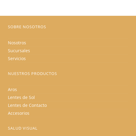
elegir
en
la
página
de
producto
SOBRE NOSOTROS
Nosotros
Sucursales
Servicios
NUESTROS PRODUCTOS
Aros
Lentes de Sol
Lentes de Contacto
Accesorios
SALUD VISUAL