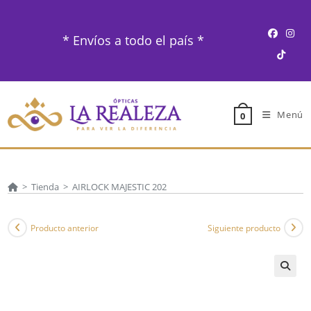
Ir
al
* Envíos a todo el país *
contenido
Menú
0
>
Tienda
>
AIRLOCK MAJESTIC 202
Producto anterior
Siguiente producto