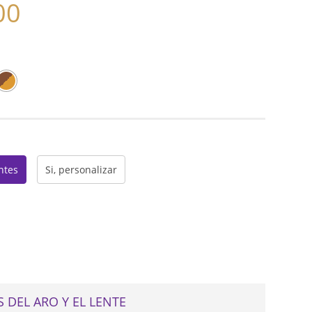
00
Rango
de
precios:
desde
web
$165.75
hasta
$195.00
entes
Si, personalizar
 DEL ARO Y EL LENTE