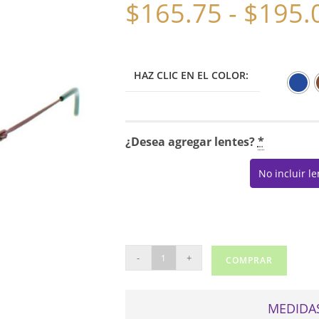
$
165.75
-
$
195.
HAZ CLIC EN EL COLOR:
¿Desea agregar lentes?
*
No incluir l
ASPIRE
-
+
COMPRAR
JOYOUS
cantidad
MEDIDAS