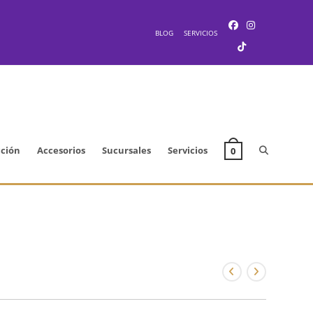
BLOG
SERVICIOS
Alternar
cción
Accesorios
Sucursales
Servicios
0
búsqueda
de
la