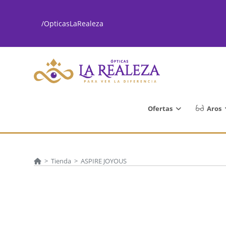
Ir
al
/OpticasLaRealeza
contenido
Ofertas
Aros
>
Tienda
>
ASPIRE JOYOUS