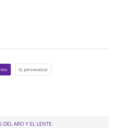
web
entes
Si, personalizar
 DEL ARO Y EL LENTE