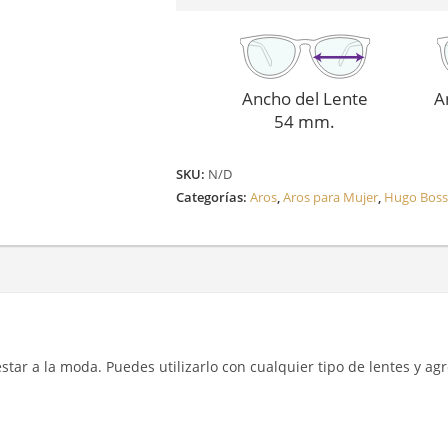
Ancho del Lente
A
54 mm.
SKU:
N/D
Categorías:
Aros
,
Aros para Mujer
,
Hugo Boss
y estar a la moda. Puedes utilizarlo con cualquier tipo de lentes y a