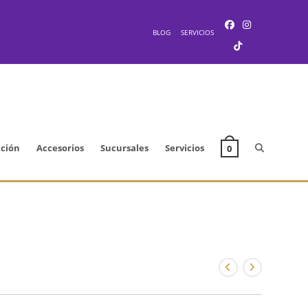
BLOG
SERVICIOS
Alternar
cción
Accesorios
Sucursales
Servicios
0
búsqueda
de
la