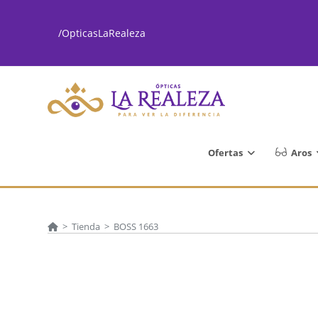
Ir
al
/OpticasLaRealeza
contenido
Ofertas
Aros
>
Tienda
>
BOSS 1663