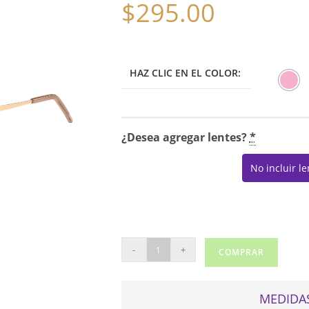
$
295.00
HAZ CLIC EN EL COLOR:
¿Desea agregar lentes?
*
No incluir l
BOSS
-
+
COMPRAR
1663
cantidad
MEDIDAS