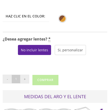
HAZ CLIC EN EL COLOR:
¿Desea agregar lentes?
*
No incluir lentes
Si, personalizar
CAROLINA
-
+
COMPRAR
HERRERA
HER
0097
MEDIDAS DEL ARO Y EL LENTE
cantidad