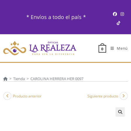
Ir
al
* Envíos a todo el país *
contenido
Menú
0
>
Tienda
>
CAROLINA HERRERA HER 0097
Producto anterior
Siguiente producto