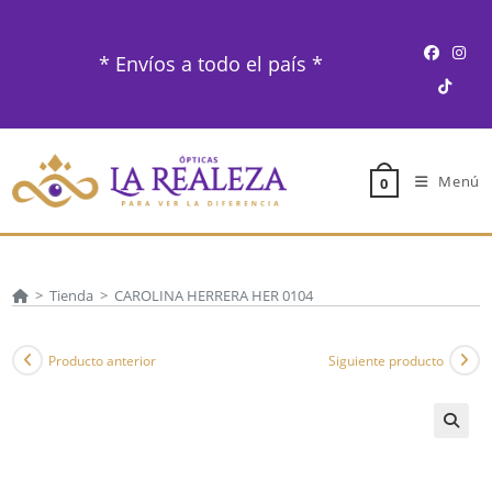
Ir
al
* Envíos a todo el país *
contenido
Menú
0
>
Tienda
>
CAROLINA HERRERA HER 0104
Producto anterior
Siguiente producto