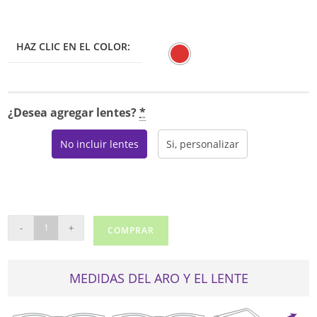
HAZ CLIC EN EL COLOR:
¿Desea agregar lentes?
*
No incluir lentes
Si, personalizar
CAROLINA
-
+
COMPRAR
HERRERA
HER
0104
MEDIDAS DEL ARO Y EL LENTE
cantidad