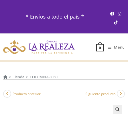
Ir
al
* Envíos a todo el país *
contenido
Menú
0
>
Tienda
>
COLUMBIA 8050
Producto anterior
Siguiente producto