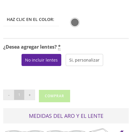
HAZ CLIC EN EL COLOR:
¿Desea agregar lentes?
*
No incluir lentes
Si, personalizar
COLUMBIA
-
+
COMPRAR
8050
cantidad
MEDIDAS DEL ARO Y EL LENTE