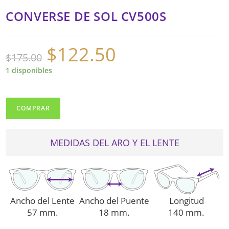
CONVERSE DE SOL CV500S
$
122.50
El
El
$
175.00
precio
precio
original
actual
era:
es:
1 disponibles
$175.00.
$122.50.
CONVERSE
COMPRAR
DE
SOL
CV500S
MEDIDAS DEL ARO Y EL LENTE
cantidad
Ancho del Lente
Ancho del Puente
Longitud
57 mm.
18 mm.
140 mm.