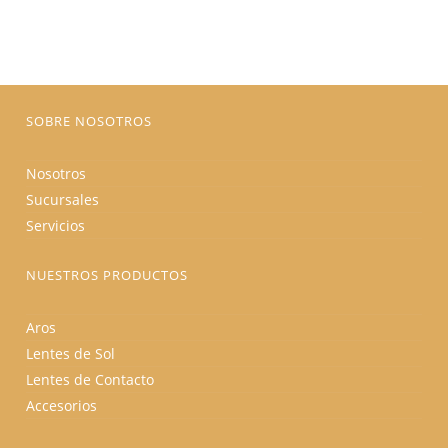
$295.00.
$206.50.
Las
opciones
se
pueden
elegir
en
la
página
SOBRE NOSOTROS
de
producto
Nosotros
Sucursales
Servicios
NUESTROS PRODUCTOS
Aros
Lentes de Sol
Lentes de Contacto
Accesorios