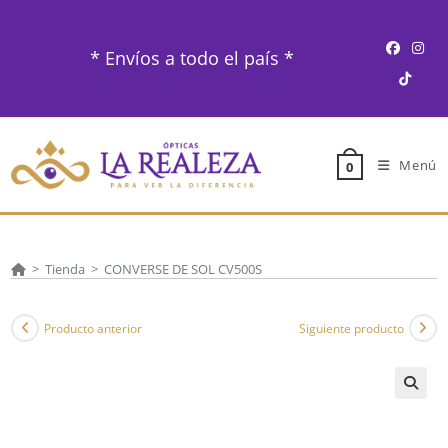
Ir
al
* Envíos a todo el país *
contenido
Menú
0
>
Tienda
>
CONVERSE DE SOL CV500S
Producto anterior
Siguiente producto