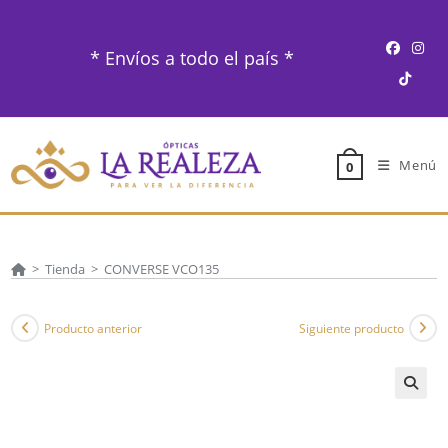
Ir
al
* Envíos a todo el país *
contenido
Menú
0
>
Tienda
>
CONVERSE VCO135
Producto anterior
Siguiente producto