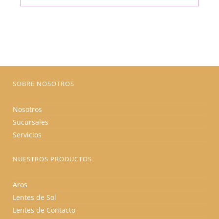
múltiples
variantes.
Las
opciones
se
pueden
elegir
en
la
página
de
producto
SOBRE NOSOTROS
Nosotros
Sucursales
Servicios
NUESTROS PRODUCTOS
Aros
Lentes de Sol
Lentes de Contacto