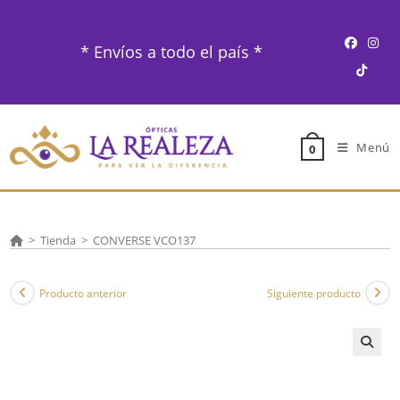
Ir
al
* Envíos a todo el país *
contenido
Menú
0
>
Tienda
>
CONVERSE VCO137
Producto anterior
Siguiente producto