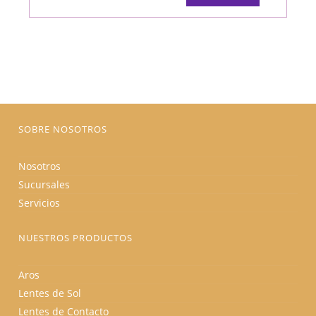
tiene
múltiples
variantes.
Las
opciones
se
pueden
elegir
en
la
página
de
producto
SOBRE NOSOTROS
Nosotros
Sucursales
Servicios
NUESTROS PRODUCTOS
Aros
Lentes de Sol
Lentes de Contacto