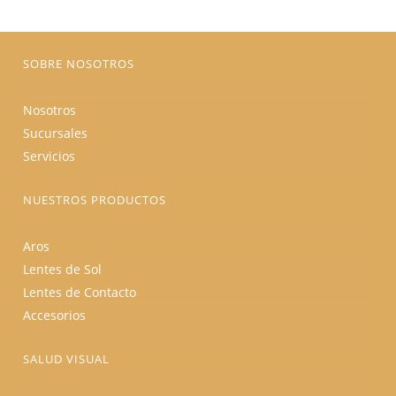
elegir
en
la
página
de
producto
SOBRE NOSOTROS
Nosotros
Sucursales
Servicios
NUESTROS PRODUCTOS
Aros
Lentes de Sol
Lentes de Contacto
Accesorios
SALUD VISUAL