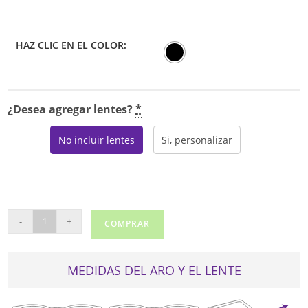
HAZ CLIC EN EL COLOR:
¿Desea agregar lentes?
*
No incluir lentes
Si, personalizar
DICAPRIO
-
+
COMPRAR
232
cantidad
MEDIDAS DEL ARO Y EL LENTE