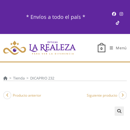
Ir
al
* Envíos a todo el país *
contenido
Menú
0
>
Tienda
>
DICAPRIO 232
Producto anterior
Siguiente producto