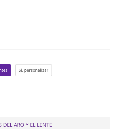
web
entes
Si, personalizar
 DEL ARO Y EL LENTE