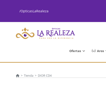
Ir
al
/OpticasLaRealeza
contenido
Ofertas
Aros
>
Tienda
>
DIOR CD4