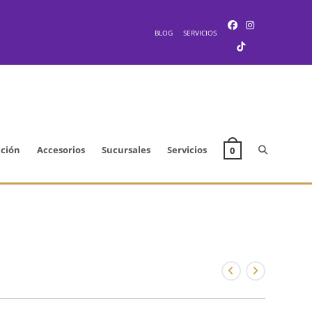
BLOG
SERVICIOS
Alternar
cción
Accesorios
Sucursales
Servicios
0
búsqueda
de
la