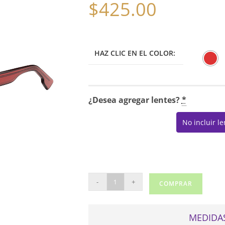
$
425.00
HAZ CLIC EN EL COLOR:
¿Desea agregar lentes?
*
No incluir l
DIOR
-
+
COMPRAR
CD4
cantidad
MEDIDAS