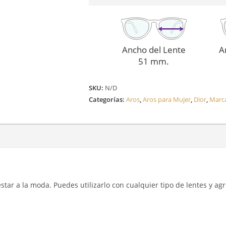
Ancho del Lente
A
51 mm.
SKU:
N/D
Categorías:
Aros
,
Aros para Mujer
,
Dior
,
Marc
y estar a la moda. Puedes utilizarlo con cualquier tipo de lentes y a