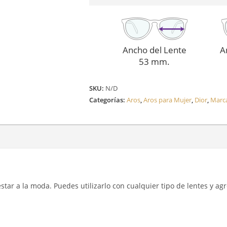
Ancho del Lente
A
53 mm.
SKU:
N/D
Categorías:
Aros
,
Aros para Mujer
,
Dior
,
Marc
y estar a la moda. Puedes utilizarlo con cualquier tipo de lentes y a