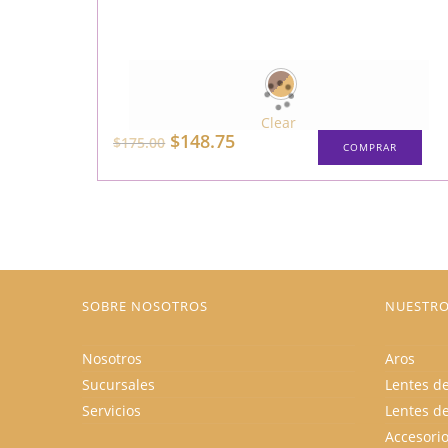
Clear
Est
El
El
$
148.75
$
175.00
COMPRAR
pro
precio
precio
tie
original
actual
múl
era:
es:
vari
$175.00.
$148.75.
Las
opc
se
pue
eleg
en
la
pág
SOBRE NOSOTROS
NUESTRO
de
pro
Nosotros
Aros
Sucursales
Lentes de
Servicios
Lentes d
Accesori