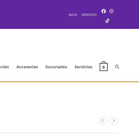
BLOG
SERVICIOS
Alternar
cción
Accesorios
Sucursales
Servicios
0
búsqueda
de
la