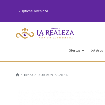
Ir
al
/OpticasLaRealeza
contenido
Ofertas
Aros
>
Tienda
>
DIOR MONTAIGNE 16