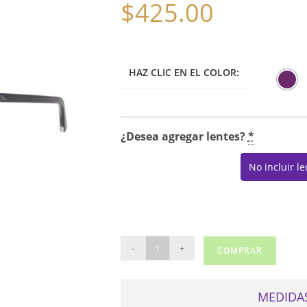
$
425.00
HAZ CLIC EN EL COLOR:
¿Desea agregar lentes?
*
No incluir l
DIOR
-
+
COMPRAR
MONTAIGNE
16
cantidad
MEDIDAS