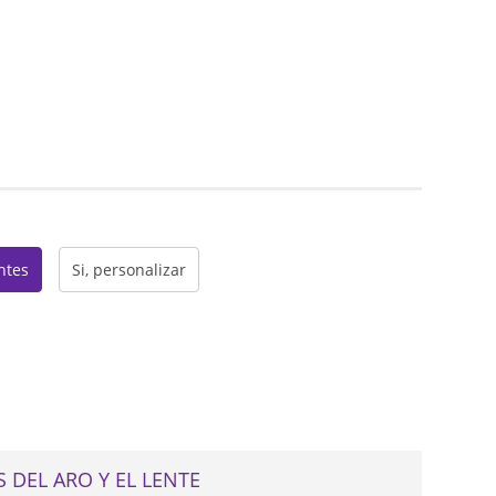
web
entes
Si, personalizar
 DEL ARO Y EL LENTE