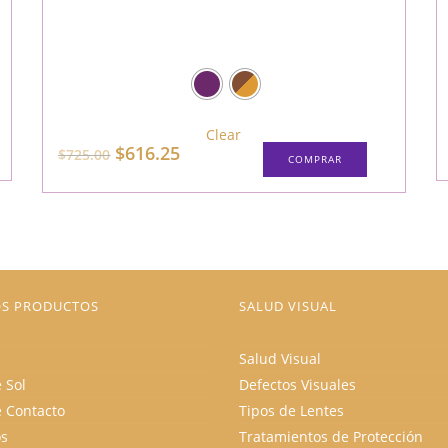
Clear
e
Este
ducto
El
El
$
616.25
$
725.00
COMPRAR
producto
ne
precio
precio
tiene
tiples
original
actual
múltiples
antes.
era:
es:
variantes.
$725.00.
$616.25.
Las
iones
opciones
se
den
pueden
ir
elegir
en
la
ina
S PRODUCTOS
SALUD VISUAL
página
de
ducto
producto
Salud Visual
 Sol
Defectos Visuales
e Contacto
Tipos de Lentes
os
Tratamientos de Protección