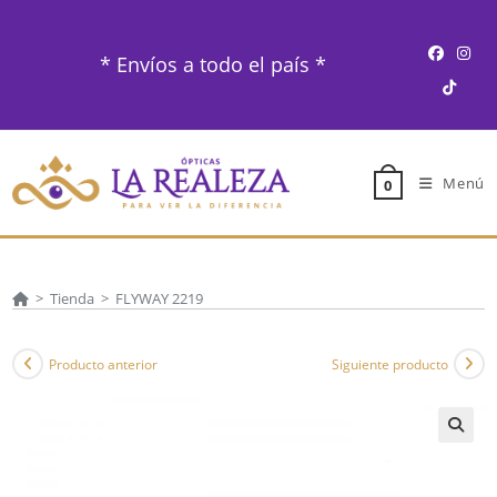
Ir
al
* Envíos a todo el país *
contenido
Menú
0
>
Tienda
>
FLYWAY 2219
Producto anterior
Siguiente producto