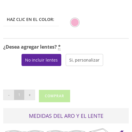
HAZ CLIC EN EL COLOR:
¿Desea agregar lentes?
*
No incluir lentes
Si, personalizar
FLYWAY
-
+
COMPRAR
2219
cantidad
MEDIDAS DEL ARO Y EL LENTE