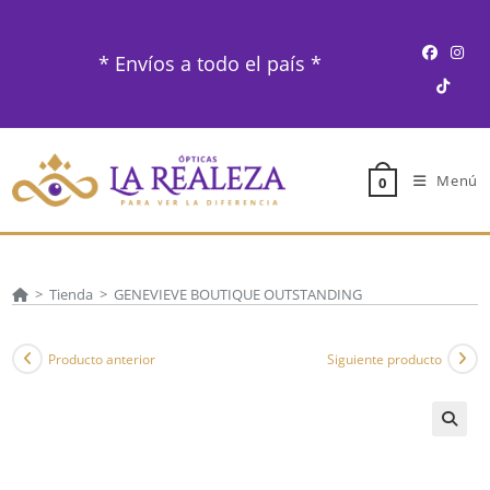
Ir
al
* Envíos a todo el país *
contenido
Menú
0
>
Tienda
>
GENEVIEVE BOUTIQUE OUTSTANDING
Producto anterior
Siguiente producto