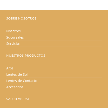
en
la
página
de
producto
SOBRE NOSOTROS
Nosotros
Sucursales
Servicios
NUESTROS PRODUCTOS
Aros
Lentes de Sol
Lentes de Contacto
Accesorios
SALUD VISUAL