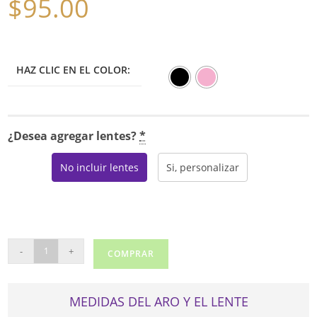
$
95.00
HAZ CLIC EN EL COLOR:
¿Desea agregar lentes?
*
No incluir lentes
Si, personalizar
GENEVIEVE
-
+
COMPRAR
BOUTIQUE
OUTSTANDING
cantidad
MEDIDAS DEL ARO Y EL LENTE