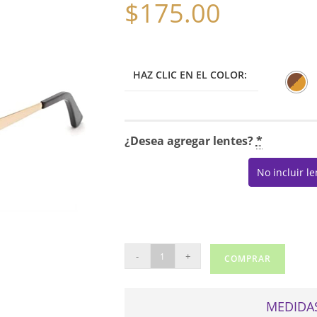
$
175.00
HAZ CLIC EN EL COLOR:
¿Desea agregar lentes?
*
No incluir l
GUESS
-
+
COMPRAR
2721
cantidad
MEDIDAS