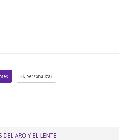
web
entes
Si, personalizar
 DEL ARO Y EL LENTE