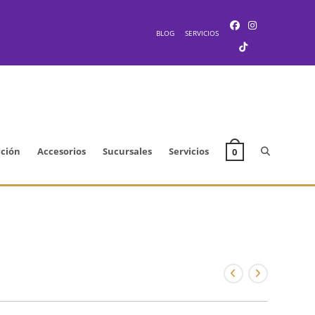
BLOG
SERVICIOS
Alternar
cción
Accesorios
Sucursales
Servicios
0
búsqueda
de
la