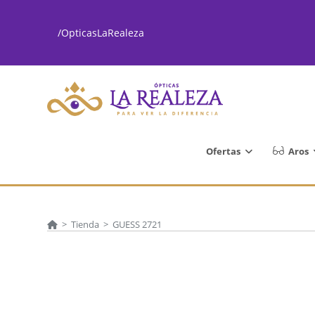
Ir
al
/OpticasLaRealeza
contenido
Ofertas
Aros
>
Tienda
>
GUESS 2721