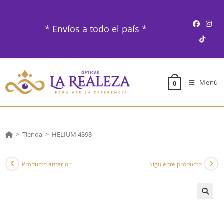
Ir
al
* Envíos a todo el país *
contenido
Menú
0
>
Tienda
>
HELIUM 4398
Producto anterior
Siguiente producto