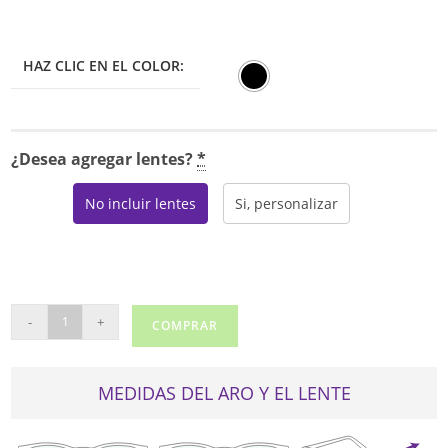
HAZ CLIC EN EL COLOR:
¿Desea agregar lentes?
*
No incluir lentes
Si, personalizar
HELIUM
-
+
COMPRAR
4398
cantidad
MEDIDAS DEL ARO Y EL LENTE