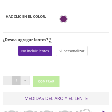
HAZ CLIC EN EL COLOR:
¿Desea agregar lentes?
*
No incluir lentes
Si, personalizar
REVLON
-
+
COMPRAR
1633-
08
cantidad
MEDIDAS DEL ARO Y EL LENTE