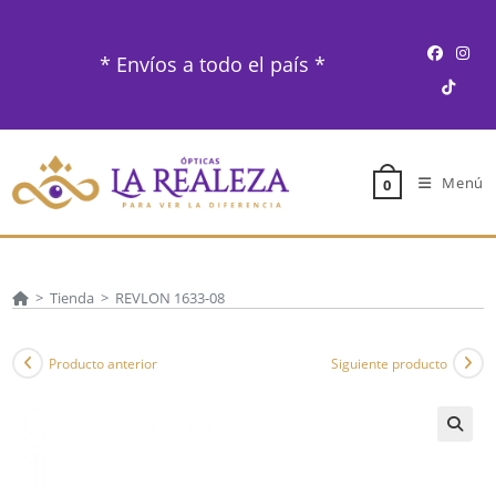
Ir
al
* Envíos a todo el país *
contenido
Menú
0
>
Tienda
>
REVLON 1633-08
Producto anterior
Siguiente producto