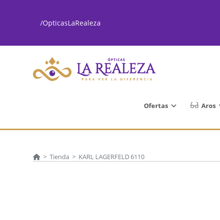
Ir
al
/OpticasLaRealeza
contenido
Ofertas
Aros
>
Tienda
>
KARL LAGERFELD 6110