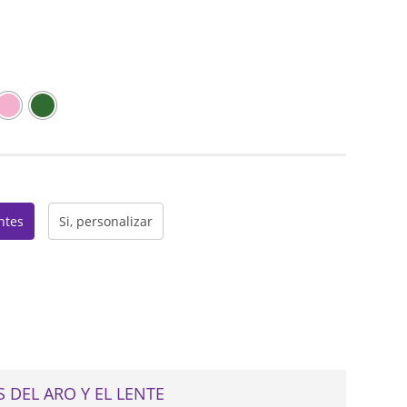
web
entes
Si, personalizar
 DEL ARO Y EL LENTE