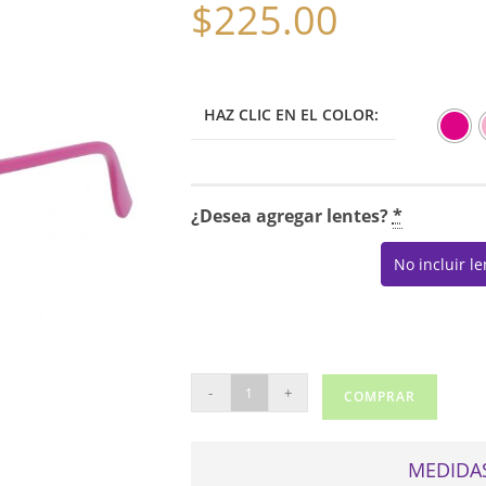
$
225.00
HAZ CLIC EN EL COLOR:
¿Desea agregar lentes?
*
No incluir l
KARL
-
+
COMPRAR
LAGERFELD
6110
cantidad
MEDIDAS