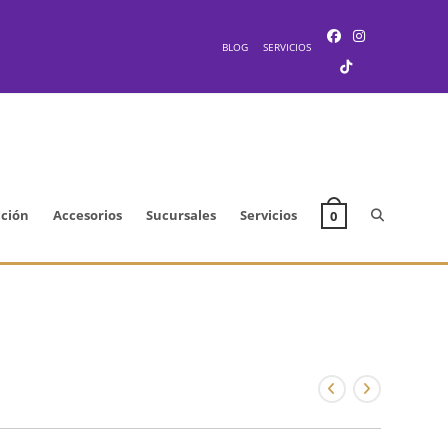
BLOG
SERVICIOS
Alternar
cción
Accesorios
Sucursales
Servicios
0
búsqueda
de
la