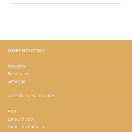
múltiples
era:
es:
variantes.
$175.00.
$148.75.
Las
opciones
se
pueden
elegir
en
la
página
de
producto
SOBRE NOSOTROS
Nosotros
Sucursales
Servicios
NUESTROS PRODUCTOS
Aros
Lentes de Sol
Lentes de Contacto