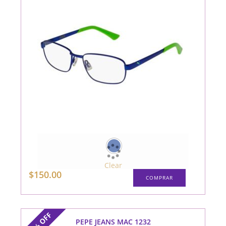
Clear
Este
$
150.00
COMPRAR
producto
tiene
múltiples
variantes.
Las
opciones
OFF
se
PEPE JEANS MAC 1232