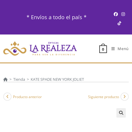
Ir
al
* Envíos a todo el país *
contenido
Menú
0
>
Tienda
>
KATE SPADE NEW YORK JOLIET
Producto anterior
Siguiente producto