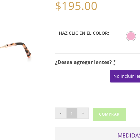
$
195.00
HAZ CLIC EN EL COLOR:
¿Desea agregar lentes?
*
No incluir l
KATE
-
+
COMPRAR
SPADE
NEW
YORK
MEDIDAS