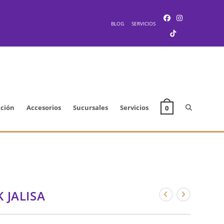
BLOG
SERVICIOS
Alternar
cción
Accesorios
Sucursales
Servicios
0
búsqueda
de
 JALISA
la