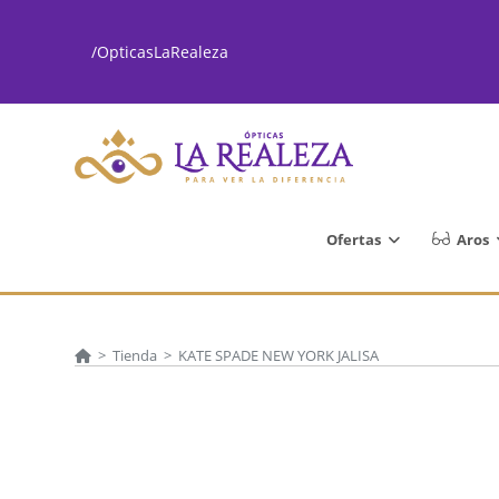
Ir
al
/OpticasLaRealeza
contenido
Ofertas
Aros
>
Tienda
>
KATE SPADE NEW YORK JALISA