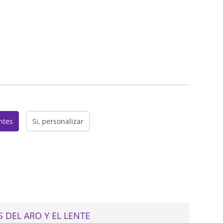
web
entes
Si, personalizar
 DEL ARO Y EL LENTE