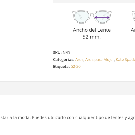
JALISA
cantidad
Ancho del Lente
A
52 mm.
SKU:
N/D
Categorías:
Aros
,
Aros para Mujer
,
Kate Spad
Etiqueta:
52-20
y estar a la moda. Puedes utilizarlo con cualquier tipo de lentes y a