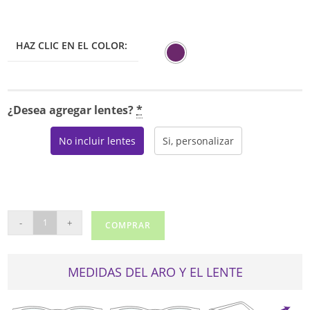
HAZ CLIC EN EL COLOR:
¿Desea agregar lentes?
*
No incluir lentes
Si, personalizar
KYCER
-
+
COMPRAR
DL2005
cantidad
MEDIDAS DEL ARO Y EL LENTE