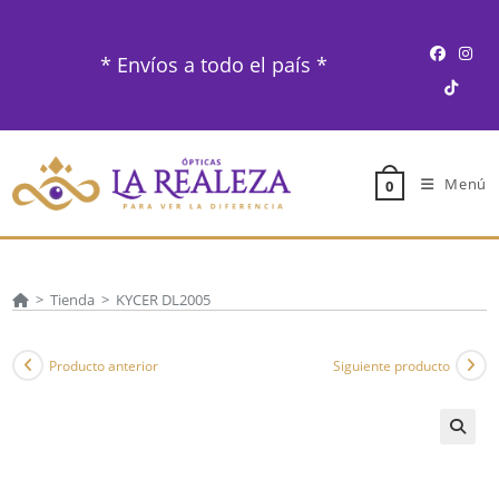
Ir
al
* Envíos a todo el país *
contenido
Menú
0
>
Tienda
>
KYCER DL2005
Producto anterior
Siguiente producto