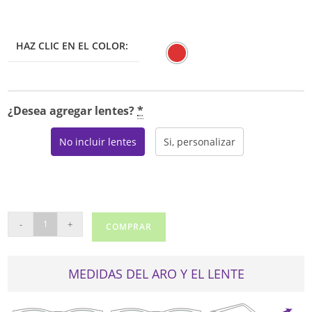
HAZ CLIC EN EL COLOR:
¿Desea agregar lentes?
*
No incluir lentes
Si, personalizar
LONGCHAMP
-
+
COMPRAR
2633
cantidad
MEDIDAS DEL ARO Y EL LENTE