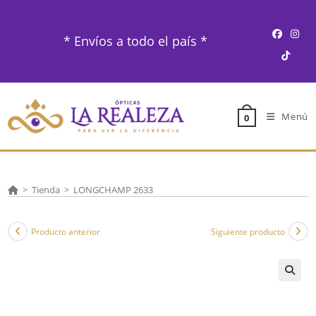
Ir
al
* Envíos a todo el país *
contenido
Menú
0
>
Tienda
>
LONGCHAMP 2633
Producto anterior
Siguiente producto