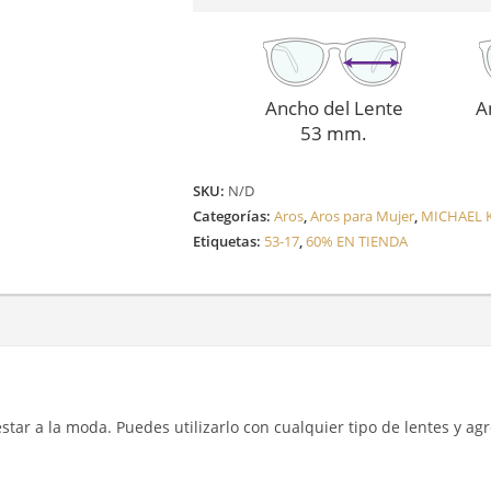
cantidad
Ancho del Lente
A
53 mm.
SKU:
N/D
Categorías:
Aros
,
Aros para Mujer
,
MICHAEL 
Etiquetas:
53-17
,
60% EN TIENDA
y estar a la moda. Puedes utilizarlo con cualquier tipo de lentes y a