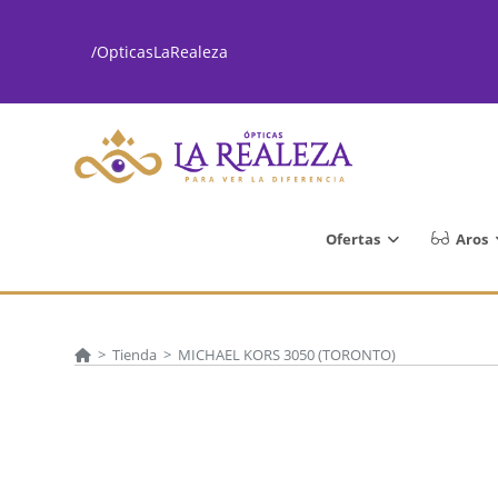
Ir
al
/OpticasLaRealeza
contenido
Ofertas
Aros
>
Tienda
>
MICHAEL KORS 3050 (TORONTO)