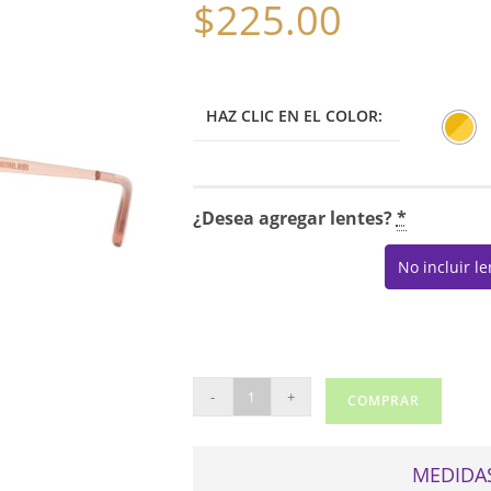
$
225.00
HAZ CLIC EN EL COLOR:
¿Desea agregar lentes?
*
No incluir l
MICHAEL
-
+
COMPRAR
KORS
3050
(TORONTO)
MEDIDAS