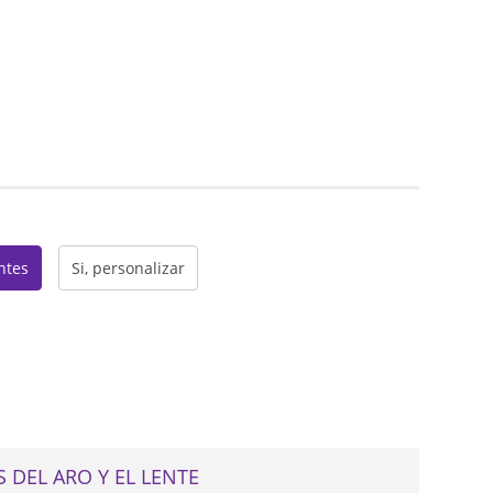
web
entes
Si, personalizar
 DEL ARO Y EL LENTE