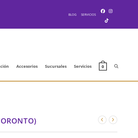
BLOG
SERVICIOS
Alternar
cción
Accesorios
Sucursales
Servicios
0
búsqueda
de
(TORONTO)
la