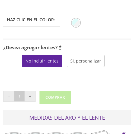
HAZ CLIC EN EL COLOR:
¿Desea agregar lentes?
*
No incluir lentes
Si, personalizar
MICHAEL
-
+
COMPRAR
KORS
4030
(VIVIANNA
MEDIDAS DEL ARO Y EL LENTE
II)
cantidad