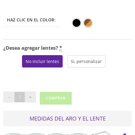
desde
$191.25
hasta
$225.00
HAZ CLIC EN EL COLOR:
¿Desea agregar lentes?
*
No incluir lentes
Si, personalizar
MICHAEL
-
+
COMPRAR
KORS
4030
(VIVIANNA
MEDIDAS DEL ARO Y EL LENTE
II)
cantidad