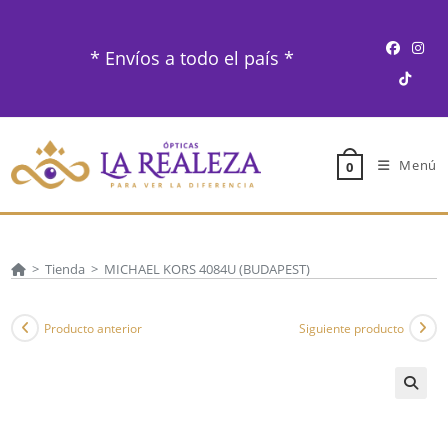
Ir
al
* Envíos a todo el país *
contenido
Menú
0
>
Tienda
>
MICHAEL KORS 4084U (BUDAPEST)
Producto anterior
Siguiente producto