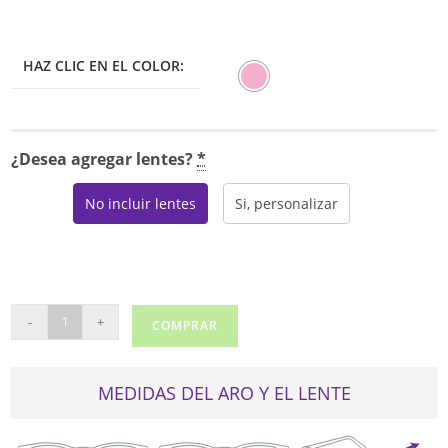
HAZ CLIC EN EL COLOR:
¿Desea agregar lentes?
*
No incluir lentes
Si, personalizar
MICHAEL
-
+
COMPRAR
KORS
4084U
(BUDAPEST)
MEDIDAS DEL ARO Y EL LENTE
cantidad