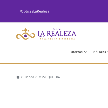
Ir
al
/OpticasLaRealeza
contenido
Ofertas
Aros
>
Tienda
>
MYSTIQUE 5048