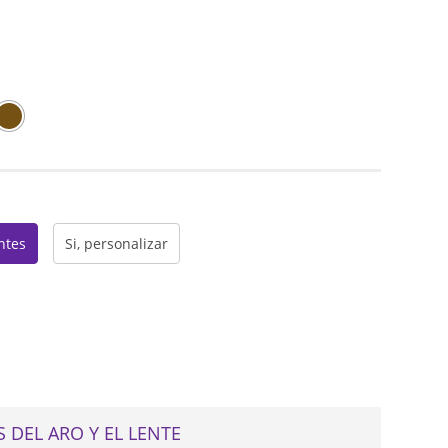
web
entes
Si, personalizar
 DEL ARO Y EL LENTE