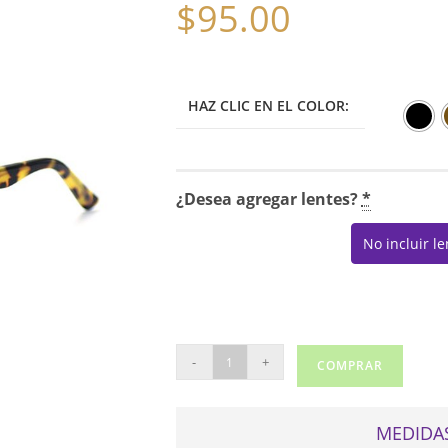
$
95.00
HAZ CLIC EN EL COLOR:
¿Desea agregar lentes?
*
No incluir l
MYSTIQUE
-
+
COMPRAR
5048
cantidad
MEDIDAS