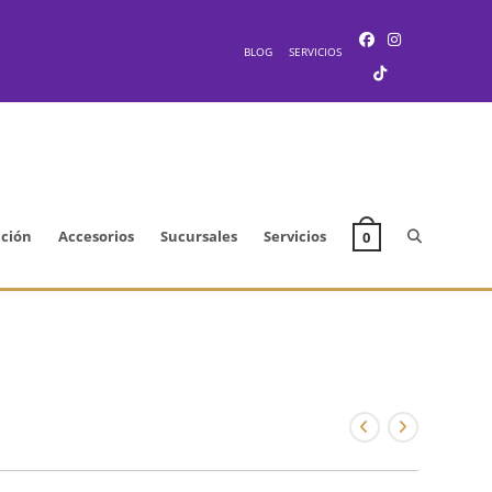
BLOG
SERVICIOS
Alternar
cción
Accesorios
Sucursales
Servicios
0
búsqueda
de
la