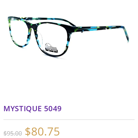
MYSTIQUE 5049
$
80.75
El
El
$
95.00
precio
precio
original
actual