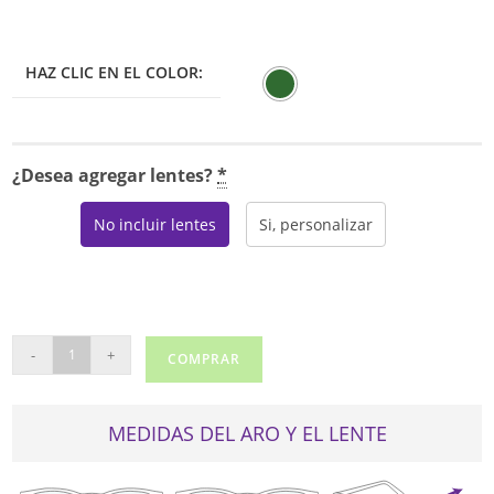
era:
es:
$95.00.
$80.75.
HAZ CLIC EN EL COLOR:
¿Desea agregar lentes?
*
No incluir lentes
Si, personalizar
MYSTIQUE
-
+
COMPRAR
5049
cantidad
MEDIDAS DEL ARO Y EL LENTE