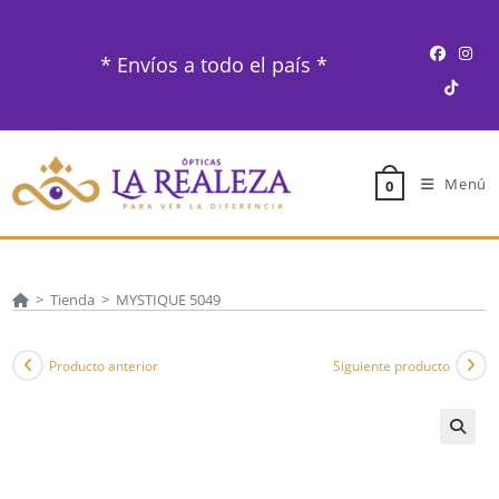
Ir
al
* Envíos a todo el país *
contenido
Menú
0
>
Tienda
>
MYSTIQUE 5049
Producto anterior
Siguiente producto