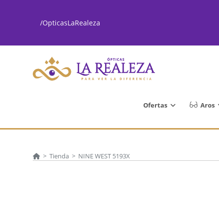
Ir
al
/OpticasLaRealeza
contenido
Ofertas
Aros
>
Tienda
>
NINE WEST 5193X