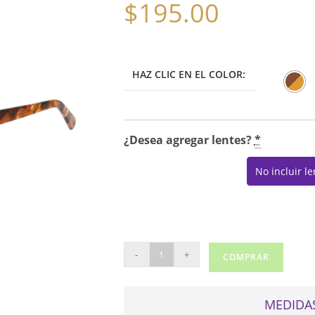
$
195.00
HAZ CLIC EN EL COLOR:
¿Desea agregar lentes?
*
No incluir l
NINE
-
+
COMPRAR
WEST
5193X
cantidad
MEDIDAS