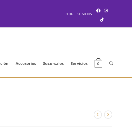
BLOG
SERVICIOS
Alternar
cción
Accesorios
Sucursales
Servicios
0
búsqueda
de
la