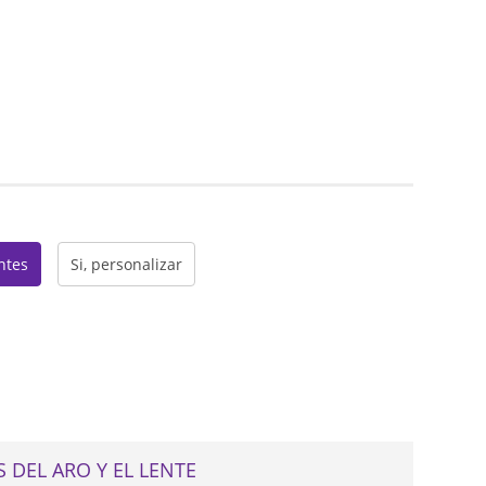
web
entes
Si, personalizar
 DEL ARO Y EL LENTE