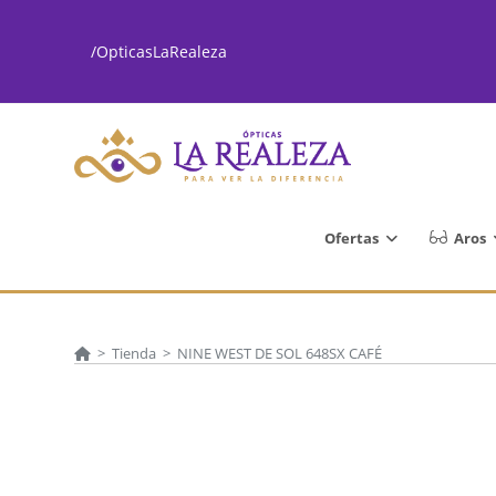
Ir
al
/OpticasLaRealeza
contenido
Ofertas
Aros
>
Tienda
>
NINE WEST DE SOL 648SX CAFÉ