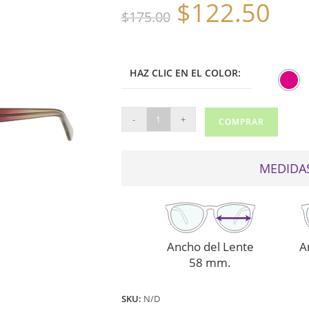
$
122.50
El
El
$
175.00
precio
precio
original
actual
era:
es:
$175.00.
$122.50.
HAZ CLIC EN EL COLOR:
NINE
-
+
COMPRAR
WEST
DE
SOL
MEDIDAS
648SX
CAFÉ
cantidad
Ancho del Lente
A
58 mm.
SKU:
N/D