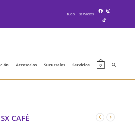
BLOG
SERVICIOS
Alternar
cción
Accesorios
Sucursales
Servicios
0
búsqueda
de
8SX CAFÉ
la