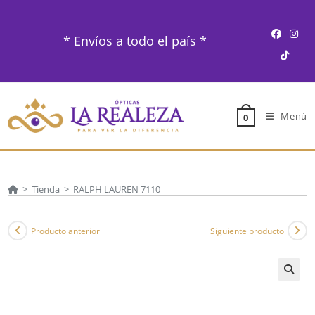
Ir
al
* Envíos a todo el país *
contenido
Menú
0
>
Tienda
>
RALPH LAUREN 7110
Producto anterior
Siguiente producto