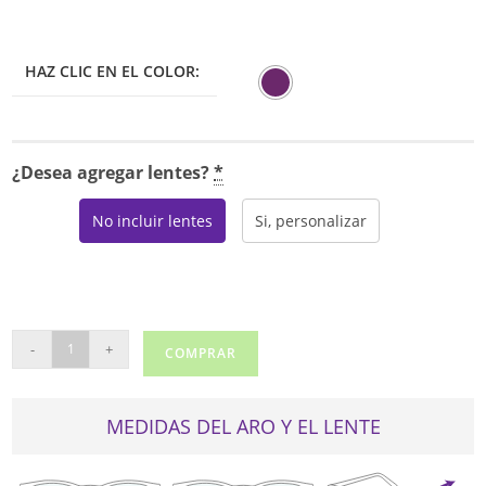
HAZ CLIC EN EL COLOR:
¿Desea agregar lentes?
*
No incluir lentes
Si, personalizar
RALPH
-
+
COMPRAR
LAUREN
7110
cantidad
MEDIDAS DEL ARO Y EL LENTE