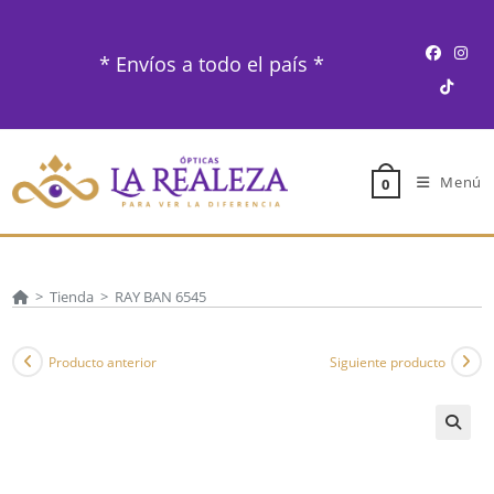
Ir
al
* Envíos a todo el país *
contenido
Menú
0
>
Tienda
>
RAY BAN 6545
Producto anterior
Siguiente producto