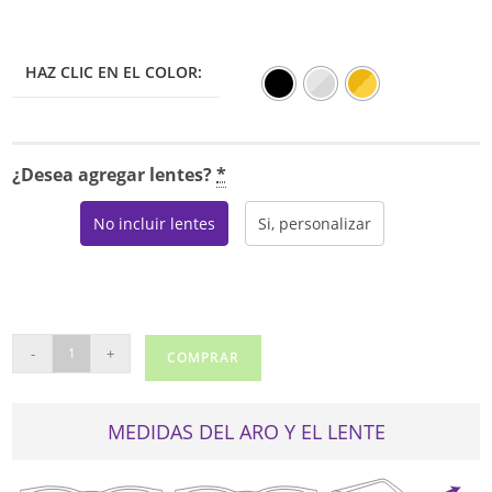
HAZ CLIC EN EL COLOR:
¿Desea agregar lentes?
*
No incluir lentes
Si, personalizar
RAY
-
+
COMPRAR
BAN
6545
cantidad
MEDIDAS DEL ARO Y EL LENTE