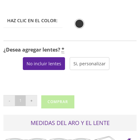
HAZ CLIC EN EL COLOR:
¿Desea agregar lentes?
*
No incluir lentes
Si, personalizar
RAY
-
+
COMPRAR
BAN
7228
cantidad
MEDIDAS DEL ARO Y EL LENTE