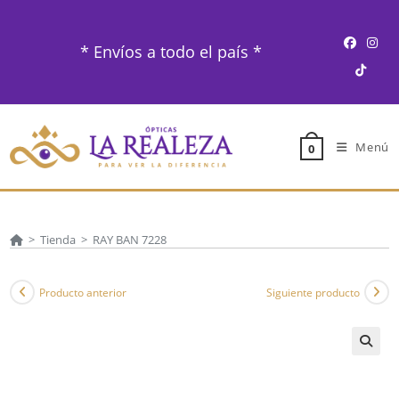
Ir
al
* Envíos a todo el país *
contenido
Menú
0
>
Tienda
>
RAY BAN 7228
Producto anterior
Siguiente producto