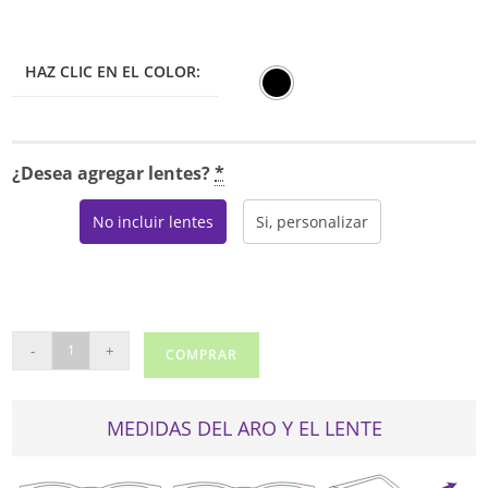
HAZ CLIC EN EL COLOR:
¿Desea agregar lentes?
*
No incluir lentes
Si, personalizar
RAY
-
+
COMPRAR
BAN
7316-
V
MEDIDAS DEL ARO Y EL LENTE
cantidad