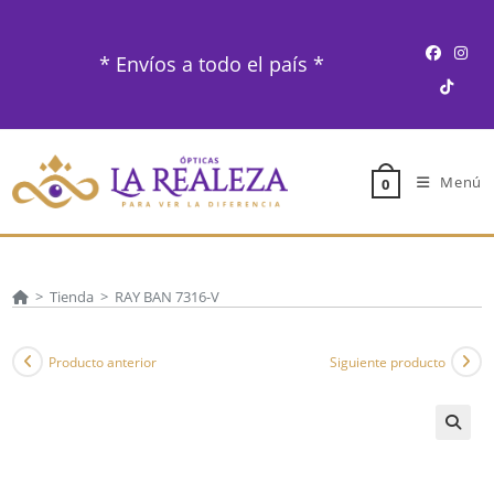
Ir
al
* Envíos a todo el país *
contenido
Menú
0
>
Tienda
>
RAY BAN 7316-V
Producto anterior
Siguiente producto