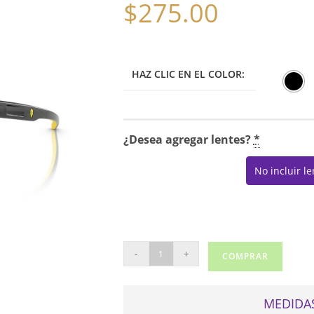
$
275.00
HAZ CLIC EN EL COLOR:
¿Desea agregar lentes?
*
No incluir l
RAY
-
+
COMPRAR
BAN
FERRARI
8010U
MEDIDAS