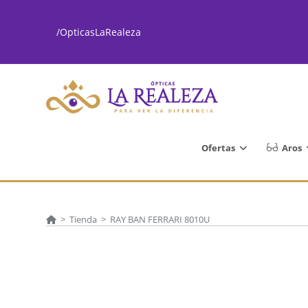
Ir
al
/OpticasLaRealeza
contenido
Ofertas
Aros
>
Tienda
>
RAY BAN FERRARI 8010U