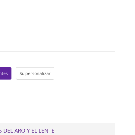
web
entes
Si, personalizar
 DEL ARO Y EL LENTE