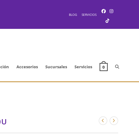
BLOG
SERVICIOS
Alternar
cción
Accesorios
Sucursales
Servicios
0
búsqueda
de
0U
la