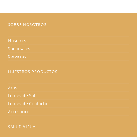
elegir
en
la
página
de
producto
SOBRE NOSOTROS
Nosotros
Sucursales
Servicios
NUESTROS PRODUCTOS
Aros
Lentes de Sol
Lentes de Contacto
Accesorios
SALUD VISUAL