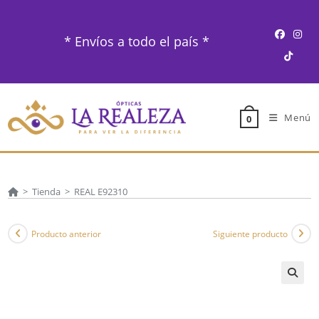
Ir
al
* Envíos a todo el país *
contenido
Menú
0
>
Tienda
>
REAL E92310
Producto anterior
Siguiente producto