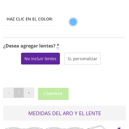
HAZ CLIC EN EL COLOR:
¿Desea agregar lentes?
*
No incluir lentes
Si, personalizar
REAL
-
+
COMPRAR
E92310
cantidad
MEDIDAS DEL ARO Y EL LENTE