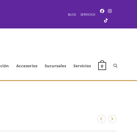
BLOG
SERVICIOS
Alternar
cción
Accesorios
Sucursales
Servicios
0
búsqueda
de
la