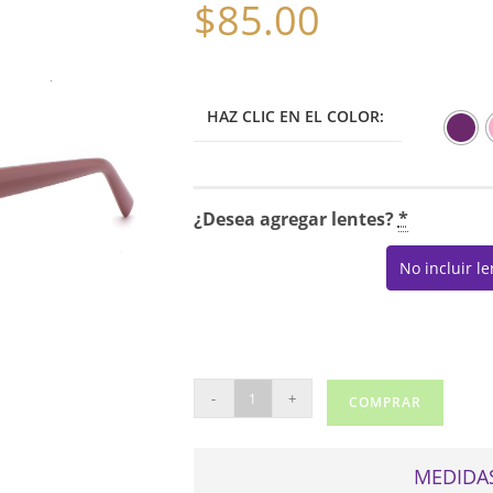
$
85.00
HAZ CLIC EN EL COLOR:
¿Desea agregar lentes?
*
No incluir l
REAL
-
+
COMPRAR
LE2023
cantidad
MEDIDAS