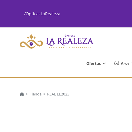
Ir
al
/OpticasLaRealeza
contenido
Ofertas
Aros
>
Tienda
>
REAL LE2023