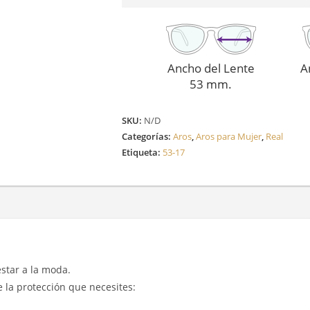
Ancho del Lente
A
53 mm.
SKU:
N/D
Categorías:
Aros
,
Aros para Mujer
,
Real
Etiqueta:
53-17
 estar a la moda.
e la protección que necesites: