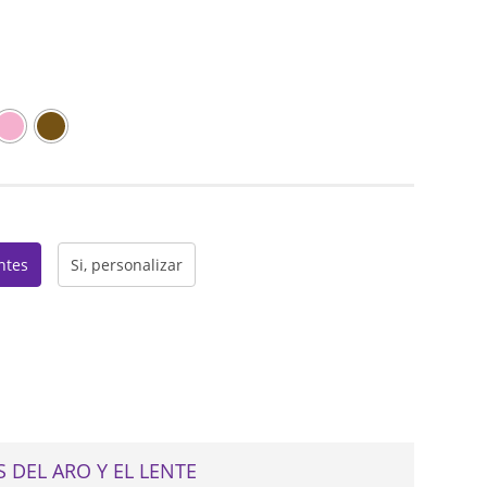
web
entes
Si, personalizar
 DEL ARO Y EL LENTE