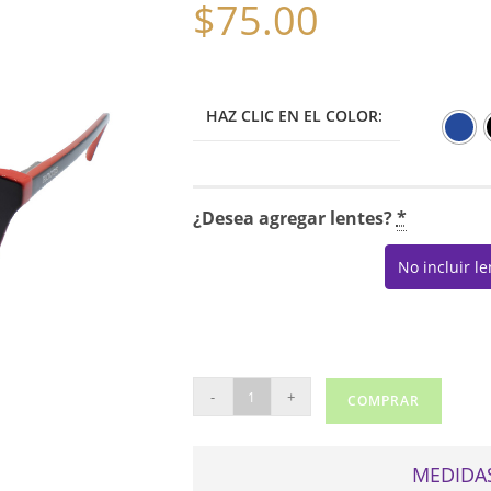
$
75.00
HAZ CLIC EN EL COLOR:
¿Desea agregar lentes?
*
No incluir l
ROOTS
-
+
COMPRAR
2023016
cantidad
MEDIDAS