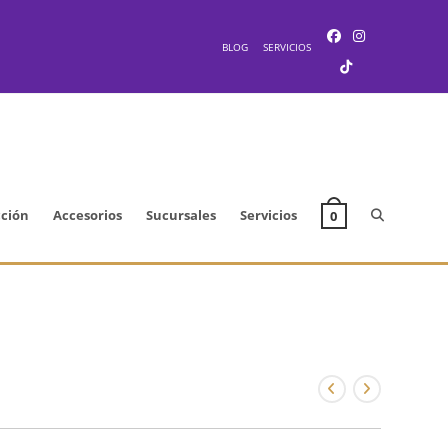
BLOG
SERVICIOS
Alternar
cción
Accesorios
Sucursales
Servicios
0
búsqueda
de
la