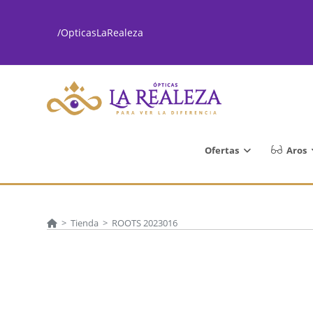
Ir
al
/OpticasLaRealeza
contenido
Ofertas
Aros
>
Tienda
>
ROOTS 2023016