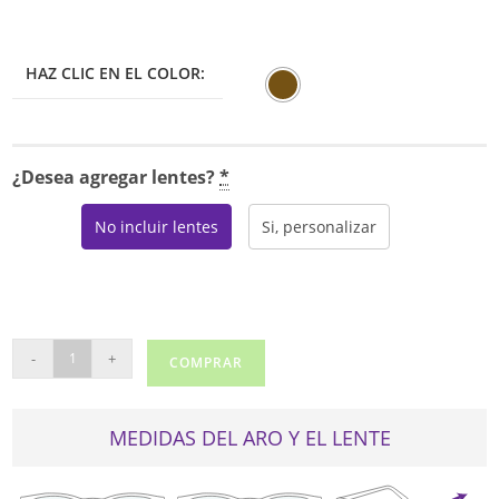
HAZ CLIC EN EL COLOR:
¿Desea agregar lentes?
*
No incluir lentes
Si, personalizar
SOPHIA
-
+
COMPRAR
LOREN
BEAU
RIVAGE
MEDIDAS DEL ARO Y EL LENTE
99
cantidad