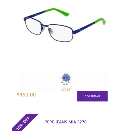
Clear
Este
$
150.00
COMPRAR
producto
tiene
múltiples
variantes.
Las
opciones
OFF
se
PEPE JEANS MIA 3276
15%
pueden
elegir