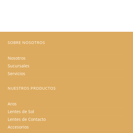
Las
opciones
se
pueden
elegir
en
la
página
de
producto
SOBRE NOSOTROS
Nosotros
Sucursales
Servicios
NUESTROS PRODUCTOS
Aros
Lentes de Sol
Lentes de Contacto
Accesorios