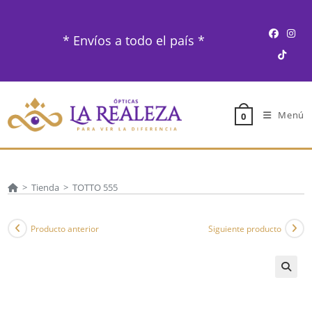
Ir
al
* Envíos a todo el país *
contenido
Menú
0
>
Tienda
>
TOTTO 555
Producto anterior
Siguiente producto