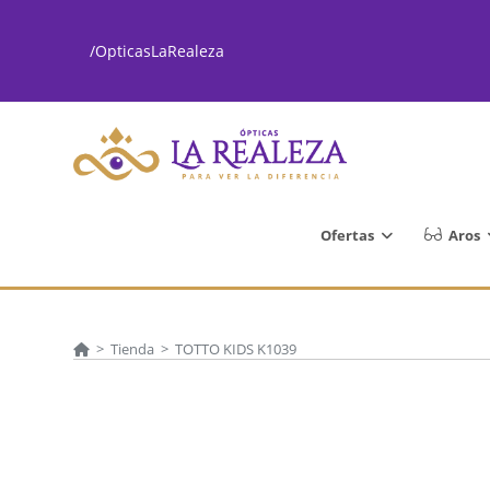
Ir
al
/OpticasLaRealeza
contenido
Ofertas
Aros
>
Tienda
>
TOTTO KIDS K1039