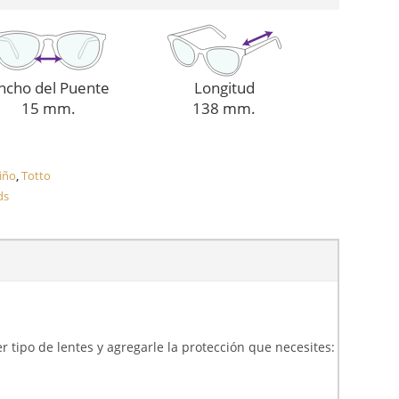
ncho del Puente
Longitud
15 mm.
138 mm.
iño
,
Totto
ds
er tipo de lentes y agregarle la protección que necesites: