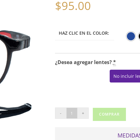
$
95.00
HAZ CLIC EN EL COLOR:
¿Desea agregar lentes?
*
No incluir l
TOTTO
-
+
COMPRAR
KIDS
K1039
cantidad
MEDIDAS