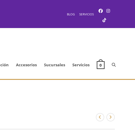
BLOG
SERVICIOS
Alternar
cción
Accesorios
Sucursales
Servicios
0
búsqueda
de
la