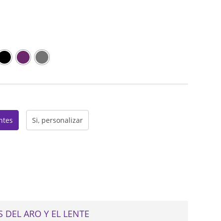
web
entes
Si, personalizar
 DEL ARO Y EL LENTE