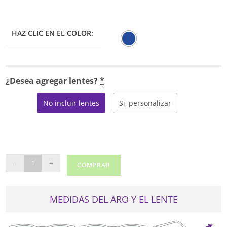
HAZ CLIC EN EL COLOR:
¿Desea agregar lentes?
*
No incluir lentes
Si, personalizar
TUSCANY
-
+
COMPRAR
680
cantidad
MEDIDAS DEL ARO Y EL LENTE