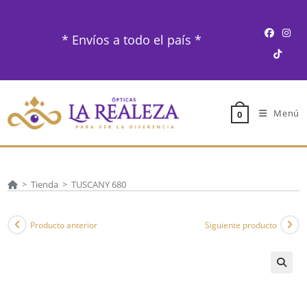
Ir
al
* Envíos a todo el país *
contenido
Menú
0
>
Tienda
>
TUSCANY 680
Producto anterior
Siguiente producto